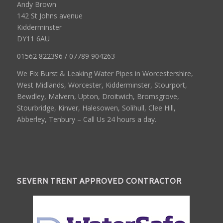
Andy Brown
142 St Johns avenue
Kidderminster
DY11 6AU
01562 822396 / 07789 904263
We Fix Burst & Leaking Water Pipes in Worcestershire,
West Midlands, Worcester, Kidderminster, Stourport,
Bewdley, Malvern, Upton, Droitwich, Bromsgrove,
Stourbridge, Kinver, Halesowen, Solihull, Clee Hill,
Abberley, Tenbury – Call Us 24 hours a day.
SEVERN TRENT APPROVED CONTRACTOR